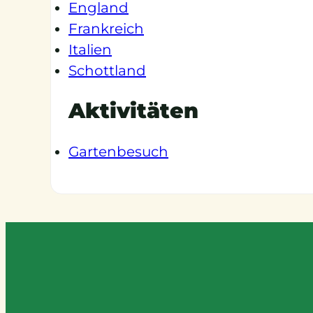
England
Frankreich
Italien
Schottland
Aktivitäten
Gartenbesuch