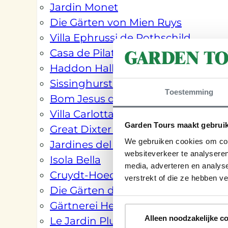
Jardin Monet
Die Gärten von Mien Ruys
Villa Ephrussi de Rothschild
Casa de Pilatos
Haddon Hall
Sissinghurst Castle Gardens
Toestemming
Bom Jesus do Monte
Villa Carlotta
Garden Tours maakt gebruik
Great Dixter House & Gardens
We gebruiken cookies om cont
Jardines del Real Alcázar
websiteverkeer te analyseren
Isola Bella
media, adverteren en analys
Cruydt-Hoeck
verstrekt of die ze hebben v
Die Gärten der Alhambra
Gärtnerei Hessenhof
Alleen noodzakelijke c
Le Jardin Plume