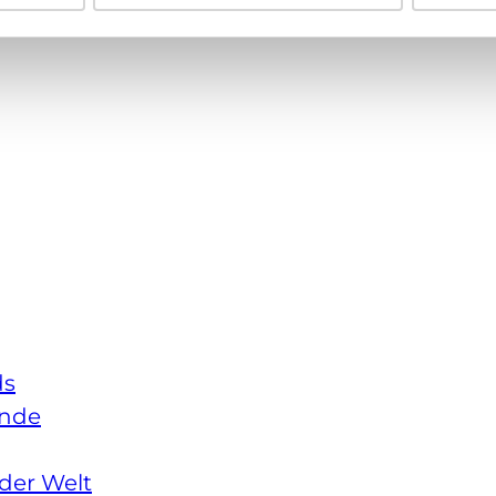
ds
ande
der Welt