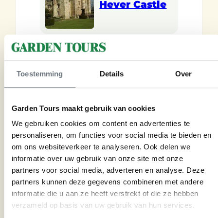
Hever Castle
Toestemming
Details
Over
Reiseinspiration
Garden Tours maakt gebruik van cookies
We gebruiken cookies om content en advertenties te
Lassen Sie sich inspirieren von
personaliseren, om functies voor social media te bieden en
unseren sorgfältig
om ons websiteverkeer te analyseren. Ook delen we
zusammengestellten Reisen zu
informatie over uw gebruik van onze site met onze
partners voor social media, adverteren en analyse. Deze
außergewöhnlichen Gärten und
partners kunnen deze gegevens combineren met andere
Landsitzen. Jedes Programm wurde
informatie die u aan ze heeft verstrekt of die ze hebben
mit Hingabe und Sachkenntnis
verzameld op basis van uw gebruik van hun services.
kuratiert. Wählen Sie Ihren Favoriten