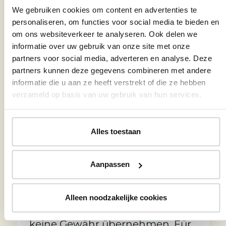
Bekanntwerden von
We gebruiken cookies om content en advertenties te
personaliseren, om functies voor social media te bieden en
entsprechenden
om ons websiteverkeer te analyseren. Ook delen we
Rechtsverletzungen werden wir
informatie over uw gebruik van onze site met onze
diese Inhalte umgehend
partners voor social media, adverteren en analyse. Deze
entfernen.
partners kunnen deze gegevens combineren met andere
informatie die u aan ze heeft verstrekt of die ze hebben
verzameld op basis van uw gebruik van hun services.
Haftung für Links
Alles toestaan
Unser Angebot enthält Links zu
externen Websites Dritter, auf
Aanpassen
deren Inhalte wir keinen Einfluss
haben. Deshalb können wir für
Alleen noodzakelijke cookies
diese fremden Inhalte auch
keine Gewähr übernehmen. Für