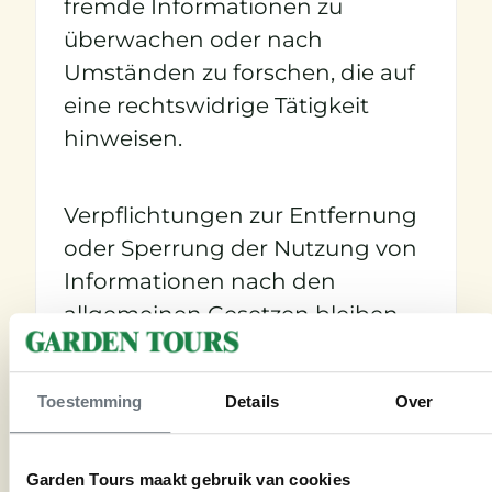
fremde Informationen zu
überwachen oder nach
Umständen zu forschen, die auf
eine rechtswidrige Tätigkeit
hinweisen.
Verpflichtungen zur Entfernung
oder Sperrung der Nutzung von
Informationen nach den
allgemeinen Gesetzen bleiben
hiervon unberührt. Eine
diesbezügliche Haftung ist
Toestemming
Details
Over
jedoch erst ab dem Zeitpunkt
der Kenntnis einer konkreten
Rechtsverletzung möglich. Bei
Garden Tours maakt gebruik van cookies