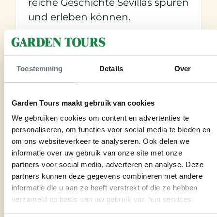
reiche Geschichte Sevillas spüren
und erleben können.
Besuchen Sie die Casa
de Pilatos mit Garden
Toestemming
Details
Over
Tours
Garden Tours maakt gebruik van cookies
Möchten Sie die Casa de Pilatos
We gebruiken cookies om content en advertenties te
in Begleitung unserer
personaliseren, om functies voor social media te bieden en
erfahrenen Gartenexperten
om ons websiteverkeer te analyseren. Ook delen we
entdecken? Besuchen Sie
informatie over uw gebruik van onze site met onze
partners voor social media, adverteren en analyse. Deze
unsere Website oder nehmen
partners kunnen deze gegevens combineren met andere
Sie
Kontakt
mit unserem Büro
informatie die u aan ze heeft verstrekt of die ze hebben
auf.
verzameld op basis van uw gebruik van hun services.