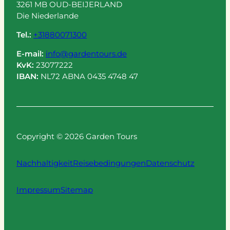
3261 MB OUD-BEIJERLAND
Die Niederlande
Tel.:
+31880071300
E-mail:
info@gardentours.de
KvK:
23077222
IBAN:
NL72 ABNA 0435 4748 47
Copyright © 2026 Garden Tours
Nachhaltigkeit
Reisebedingungen
Datenschutz
Impressum
Sitemap